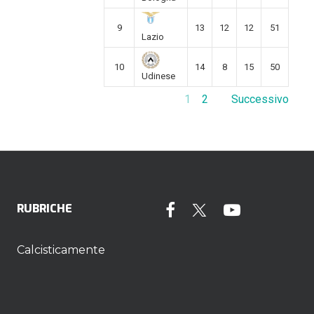
9
13
12
12
51
Lazio
10
14
8
15
50
Udinese
1
2
Successivo
RUBRICHE
Calcisticamente