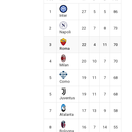
1
27
5
5
86
Inter
2
22
7
8
73
Napoli
3
22
4
11
70
Roma
4
20
10
7
70
Milan
5
19
11
7
68
Como
5
19
11
7
68
Juventus
7
17
13
9
58
Atalanta
8
16
7
14
55
Bologna