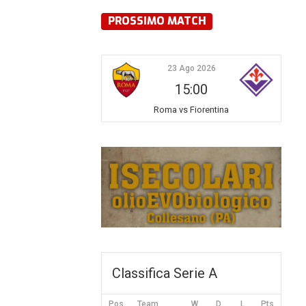
PROSSIMO MATCH
23 Ago 2026
15:00
Roma vs Fiorentina
Classifica Serie A
Pos
Team
W
D
L
Pts