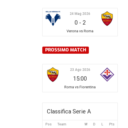
24 Mag 2026
0
-
2
Verona vs Roma
PROSSIMO MATCH
23 Ago 2026
15:00
Roma vs Fiorentina
Classifica Serie A
Pos
Team
W
D
L
Pts