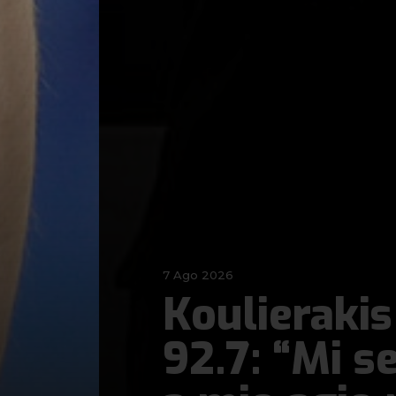
7 Ago 2026
Koulierakis
92.7: “Mi s