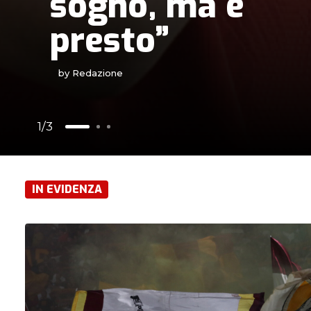
sogno, ma è
presto”
by Redazione
1
3
IN EVIDENZA