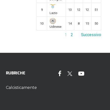
9
13
12
12
51
Lazio
10
14
8
15
50
Udinese
1
2
Successivo
RUBRICHE
Calcisticamente