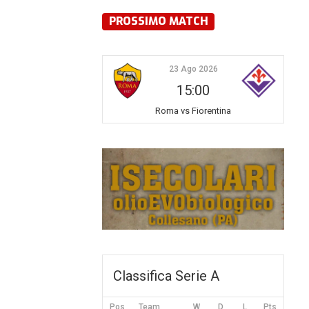
PROSSIMO MATCH
23 Ago 2026
15:00
Roma vs Fiorentina
Classifica Serie A
Pos
Team
W
D
L
Pts