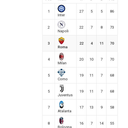
1
27
5
5
86
Inter
2
22
7
8
73
Napoli
3
22
4
11
70
Roma
4
20
10
7
70
Milan
5
19
11
7
68
Como
5
19
11
7
68
Juventus
7
17
13
9
58
Atalanta
8
16
7
14
55
Bologna