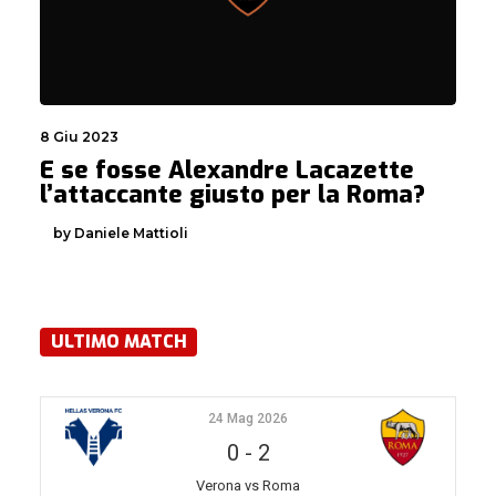
8 Giu 2023
E se fosse Alexandre Lacazette
l’attaccante giusto per la Roma?
by Daniele Mattioli
ULTIMO MATCH
24 Mag 2026
0
-
2
Verona vs Roma