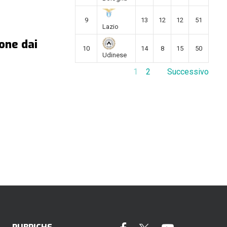
9
13
12
12
51
Lazio
one dai
10
14
8
15
50
Udinese
1
2
Successivo