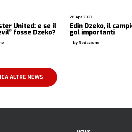
28 Apr 2021
er United: e se il
Edin Dzeko, il campi
evil” fosse Dzeko?
gol importanti
ne
by Redazione
ICA ALTRE NEWS