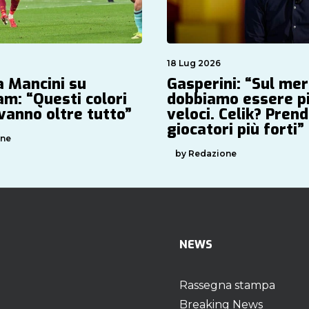
18 Lug 2026
a Mancini su
Gasperini: “Sul me
am: “Questi colori
dobbiamo essere p
vanno oltre tutto”
veloci. Celik? Pre
giocatori più forti”
one
by Redazione
NEWS
Rassegna stampa
Breaking News