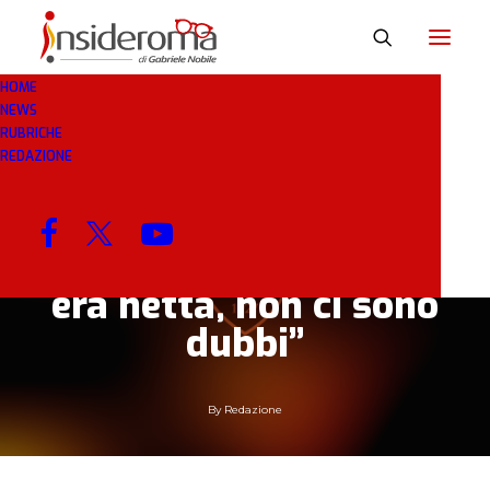
HOME
NEWS
6 OTT 2019
IN
BREAKING NEWS
3 MINUTI
RUBRICHE
REDAZIONE
Conferenza Stampa
Maran: “Gol
annullato? La spinta
era netta, non ci sono
dubbi”
By
Redazione