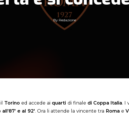
By
Redazione
il
Torino
ed accede ai
quarti
di finale
di Coppa Italia
. I
o
all’87’ e al 92′
. Ora li attende la vincente tra
Roma
e
V