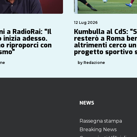
12 Lug 2026
i a RadioRai: “Il
Kumbulla al CdS: “
 inizia adesso.
resterò a Roma be
o riproporci con
altrimenti cerco un
asmo”
progetto sportivo 
one
by Redazione
NEWS
Rassegna stampa
Breaking News