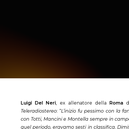
Luigi Del Neri
, ex allenatore della
Roma
du
Teleradiostereo
: “
L’inizio fu
pessimo
con la f
con
Totti, Mancini e Montella
sempre in campo
quel periodo, eravamo
sesti
in classifica.
Dimi