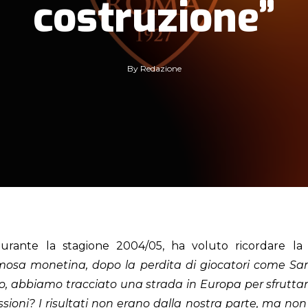
costruzione”
By
Redazione
rante la stagione 2004/05, ha voluto ricordare la s
amosa
monetina
, dopo la perdita di giocatori come
Sa
, abbiamo tracciato una strada in
Europa
per sfruttar
ssioni
? I
risultati non erano dalla nostra parte, ma n