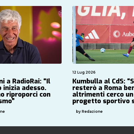
12 Lug 2026
i a RadioRai: “Il
Kumbulla al CdS: “
 inizia adesso.
resterò a Roma be
o riproporci con
altrimenti cerco un
asmo”
progetto sportivo 
one
by Redazione