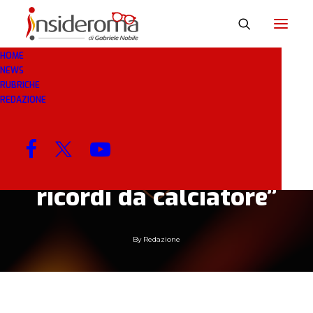
HOME
NEWS
18 GEN 2019
IN
BREAKING NEWS
1 MINUTI
RUBRICHE
REDAZIONE
Lorieri: “Ho lavorato
con Di Francesco, ma a
Torino sono legati
ricordi da calciatore”
By
Redazione