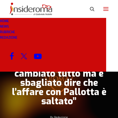
HOME
NEWS
17 APR 2020
IN
BREAKING NEWS
1 MINUTI
RUBRICHE
REDAZIONE
Un dirigente del
‘Friedkin Group’: “Il
Coronavirus ha
cambiato tutto ma è
sbagliato dire che
l’affare con Pallotta è
saltato”
By
Redazione