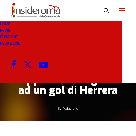
HOME
NEWS
15 GEN 2019
IN
CALCIO INTERNAZIONALE
1
RUBRICHE
MINUTO
REDAZIONE
Coppa di Portogallo.
Porto in semifinale nei
supplementari grazie
ad un gol di Herrera
By
Redazione