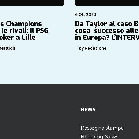
6 Ott 2023
s Champions
Da Taylor al caso B
le rivali: il PSG
cosa  successo alle
poker a Lille
in Europa? L’INTER
Mattioli
by Redazione
NEWS
Rassegna stampa
Breaking News