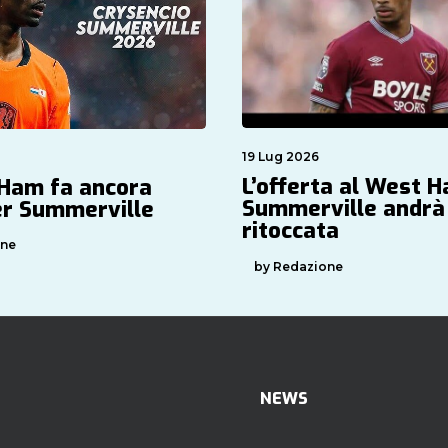
19 Lug 2026
L’offerta al West 
 Ham fa ancora
Summerville andrà
r Summerville
ritoccata
one
by Redazione
NEWS