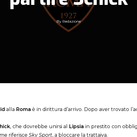
By
Redazione
id
alla
Roma
è in dirittura d’arrivo. Dopo aver trovato l’
hick
, che dovrebbe unirsi al
Lipsia
in prestito con obbli
me riferisce
Sky Sport
, a bloccare la trattaiva.