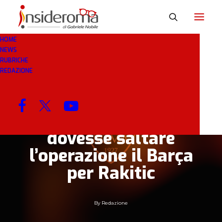
HOME
NEWS
18 GEN 2020
IN
CALCIOMERCATO
2 MINUTI
RUBRICHE
REDAZIONE
La Juve in soccorso
della Roma, proposto
Bernardeschi se
dovesse saltare
l’operazione il Barça
per Rakitic
By
Redazione