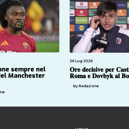
26 Lug 2026
one sempre nel
𝐎𝐫𝐞 𝐝𝐞𝐜𝐢𝐬𝐢𝐯𝐞 𝐩𝐞𝐫 𝐂𝐚𝐬𝐭
del Manchester
𝐑𝐨𝐦𝐚 𝐞 𝐃𝐨𝐯𝐛𝐲𝐤 𝐚𝐥 𝐁𝐨
by Redazione
one