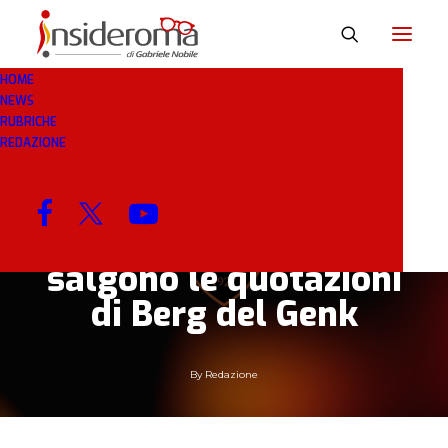
HOME
NEWS
2 GEN 2019
IN
CALCIOMERCATO
1 MINUTO
RUBRICHE
REDAZIONE
Richieste
dall’Inghilterra per
Defrel. Schick resta e
salgono le quotazioni
di Berg del Genk
By
Redazione