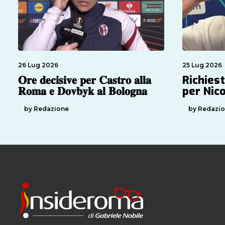
26 Lug 2026
25 Lug 2026
𝐎𝐫𝐞 𝐝𝐞𝐜𝐢𝐬𝐢𝐯𝐞 𝐩𝐞𝐫 𝐂𝐚𝐬𝐭𝐫𝐨 𝐚𝐥𝐥𝐚
Richies
𝐑𝐨𝐦𝐚 𝐞 𝐃𝐨𝐯𝐛𝐲𝐤 𝐚𝐥 𝐁𝐨𝐥𝐨𝐠𝐧𝐚
per Nico
by Redazione
by Redazi