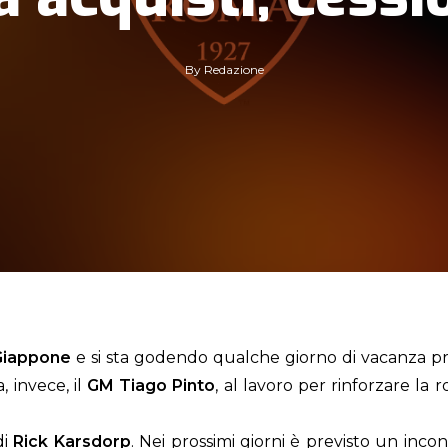
By
Redazione
Giappone
e si sta godendo qualche giorno di vacanza pr
, invece, il
GM Tiago Pinto
, al lavoro per rinforzare la
di
Rick Karsdorp
. Nei prossimi giorni è previsto un inco