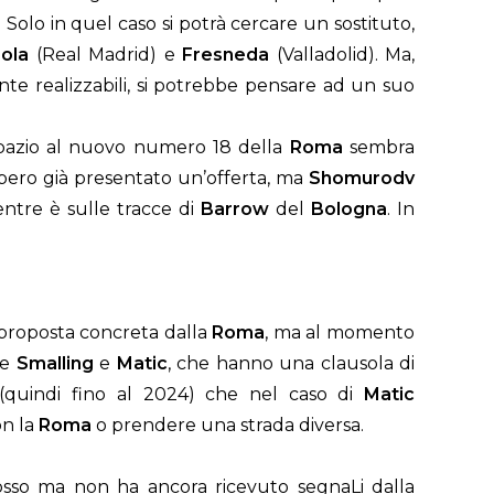
. Solo in quel caso si potrà cercare un sostituto,
ola
(Real Madrid) e
Fresneda
(Valladolid). Ma,
ente realizzabili, si potrebbe pensare ad un suo
 spazio al nuovo numero 18 della
Roma
sembra
ebbero già presentato un’offerta, ma
Shomurodv
ntre è sulle tracce di
Barrow
del
Bologna
. In
proposta concreta dalla
Roma
, ma al momento
he
Smalling
e
Matic
, che hanno una clausola di
 (quindi fino al 2024) che nel caso di
Matic
on la
Roma
o prendere una strada diversa.
rosso ma non ha ancora ricevuto segnaLi dalla