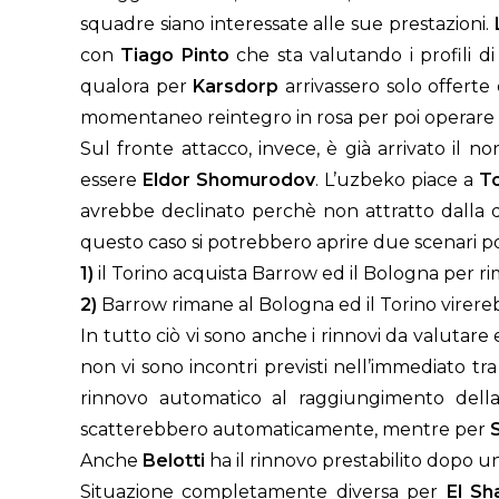
squadre siano interessate alle sue prestazioni.
con
Tiago Pinto
che sta valutando i profili d
qualora per
Karsdorp
arrivassero solo offerte 
momentaneo reintegro in rosa per poi operare 
Sul fronte attacco, invece, è già arrivato il 
essere
Eldor Shomurodov
. L’uzbeko piace a
T
avrebbe declinato perchè non attratto dalla d
questo caso si potrebbero aprire due scenari pos
1)
il Torino acquista Barrow ed il Bologna per
2)
Barrow rimane al Bologna ed il Torino virere
In tutto ciò vi sono anche i rinnovi da valutare 
non vi sono incontri previsti nell’immediato tr
rinnovo automatico al raggiungimento della
scatterebbero automaticamente, mentre per
Anche
Belotti
ha il rinnovo prestabilito dopo u
Situazione completamente diversa per
El Sh