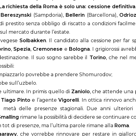
La richiesta della Roma è solo una: cessione definitiva
i
Bereszynski
(Sampdoria),
Bellerin
(Barcellona),
Odrioz
di prestito senza obbligo di riscatto a condizioni facilm
sul mercato durante l’estate.
norvegese
Solbakken
. Il candidato alla cessione per far
orino
,
Spezia
,
Cremonese
e
Bologna
. I grigiorossi avr
estinazione. Il suo sogno sarebbe il
Torino
, che nel me
sibili:
 rimpiazzarlo povrebbe a prendere Shomurodov;
bbe sull’uzbelo.
e ultimare. In primis quello di
Zaniolo
, che attende una 
a
Tiago Pinto
e l’agente
Vigorelli
. In ottica rinnovo anc
 metà delle presenze stagionali. Due anni ulteriori
Smalling
rimane la possibilità di decidere se continuare c
n tot di presenze, ma l’ultima parole rimane alla
Roma
.
aarawy
, che vorrebbe rinnovare per restare in giallo