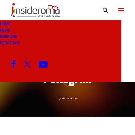
HOME
NEWS
RUBRICHE
30 GIU 2019
IN
CALCIOMERCATO
1 MINUTO
REDAZIONE
Visite mediche al J
Medical per Luca
Pellegrini
By
Redazione