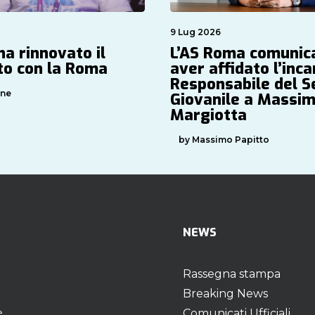
9 Lug 2026
ha rinnovato il
L’AS Roma comunica
to con la Roma
aver affidato l’inca
Responsabile del S
one
Giovanile a Massi
Margiotta
by Massimo Papitto
NEWS
Rassegna stampa
Breaking News
e
Comunicati Ufficiali