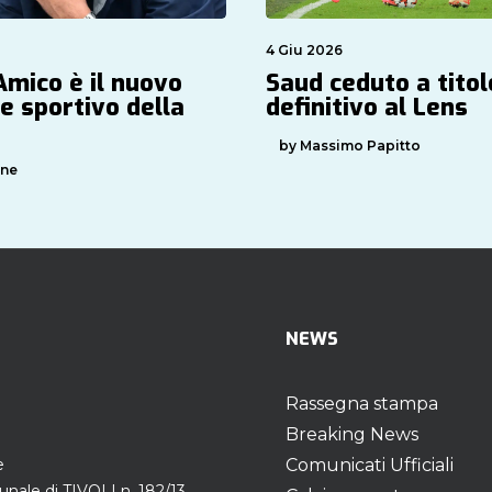
4 Giu 2026
Amico è il nuovo
Saud ceduto a titol
e sportivo della
definitivo al Lens
by Massimo Papitto
one
NEWS
Rassegna stampa
Breaking News
e
Comunicati Ufficiali
unale di TIVOLI n. 182/13