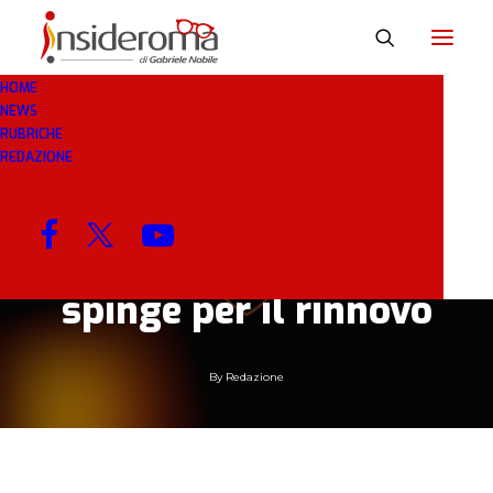
HOME
NEWS
10 GIU 2019
IN
RASSEGNA STAMPA
1 MINUTO
RUBRICHE
REDAZIONE
Calciomercato Roma:
obiettivo Nkoulou per
la difesa, ma il Torino
spinge per il rinnovo
By
Redazione