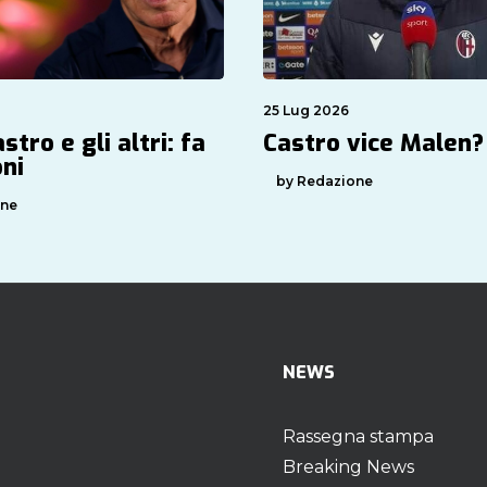
25 Lug 2026
stro e gli altri: fa
Castro vice Malen?
oni
by Redazione
one
NEWS
Rassegna stampa
Breaking News