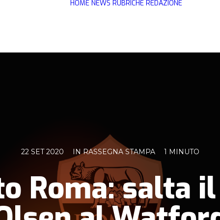
HOME
NEWS
RUBRICHE
REDAZIONE
22 SET 2020
IN
RASSEGNA STAMPA
1 MINUTO
o Roma: salta il
Olsen al Watfor