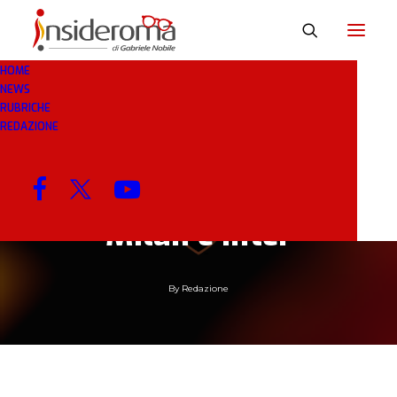
HOME
NEWS
RUBRICHE
15 GEN 2019
IN
RASSEGNA STAMPA
3 MINUTI
REDAZIONE
Champions a inviti: il
piano che lega Juve,
Milan e Inter
By
Redazione