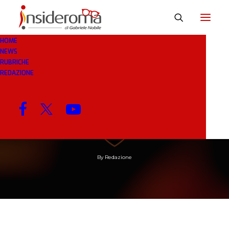
HOME
NEWS
RUBRICHE
REDAZIONE
25 MAR 2019
IN
RASSEGNA STAMPA
4 MINUTI
Ecatombe infinita per
la Roma
By
Redazione