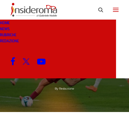
HOME
NEWS
RUBRICHE
REDAZIONE
19 MAG 2026
IN
RASSEGNA STAMPA
1 MINUTO
Giorni decisivi per il
futuro di Dybala
By
Redazione