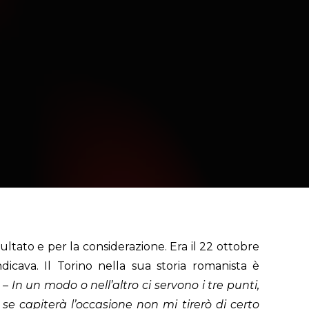
tato e per la considerazione. Era il 22 ottobre
dicava. Il Torino nella sua storia romanista è
o –
In un modo o nell’altro ci servono i tre punti,
 capiterà l’occasione non mi tirerò di certo