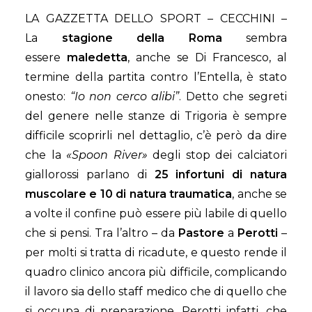
LA GAZZETTA DELLO SPORT – CECCHINI –
La
stagione
della
Roma
sembra
essere
maledetta
, anche se Di Francesco, al
termine della partita contro l’Entella, è stato
onesto:
“Io non cerco alibi”
. Detto che segreti
del genere nelle stanze di Trigoria è sempre
difficile scoprirli nel dettaglio, c’è però da dire
che la
«Spoon River»
degli stop dei calciatori
giallorossi parlano di
25 infortuni di natura
muscolare e 10 di natura traumatica
, anche se
a volte il confine può essere più labile di quello
che si pensi. Tra l’altro – da
Pastore
a
Perotti
–
per molti si tratta di ricadute, e questo rende il
quadro clinico ancora più difficile, complicando
il lavoro sia dello staff medico che di quello che
si occupa di preparazione. Perotti infatti, che