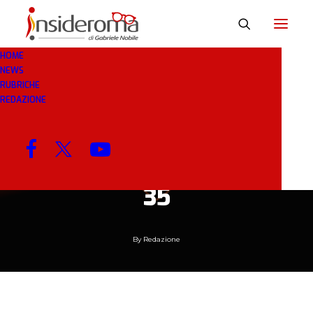
HOME
NEWS
16 GEN 2019
IN
RASSEGNA STAMPA
2 MINUTI
RUBRICHE
REDAZIONE
La maledizione
infortuni. I
contrattempi a quota
35
By
Redazione