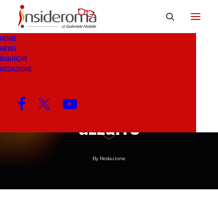
HOME
NEWS
RUBRICHE
11 GEN 2019
IN
RASSEGNA STAMPA
1 MINUTI
REDAZIONE
La Roma prova un
centrocampo tutto
azzurro
By
Redazione