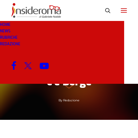
HOME
NEWS
RUBRICHE
3 GEN 2019
IN
RASSEGNA STAMPA
6 MINUTI
REDAZIONE
La Roma svolta a
destra: Karsdorp ciao,
c’è Berge
By
Redazione