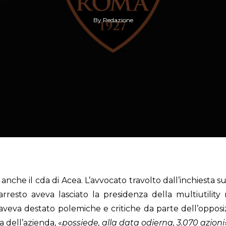
By
Redazione
e il cda di Acea. L’avvocato travolto dall’inchiesta sull
’arresto aveva lasciato la presidenza della multiutili
veva destato polemiche e critiche da parte dell’opposizi
dell’azienda, «
possiede, alla data odierna, 3.070 azioni