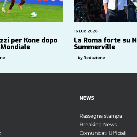
16 Lug 2026
azzi per Kone dopo
La Roma forte su N
r Mondiale
Summerville
one
by Redazione
NEWS
Rassegna stampa
Breaking News
e
Comunicati Ufficiali