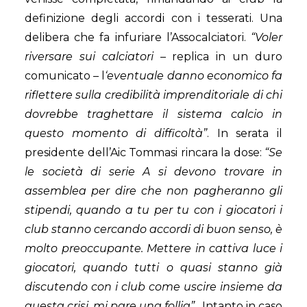
definizione degli accordi con i tesserati. Una
delibera che fa infuriare l’Assocalciatori.
“Voler
riversare sui calciatori
– replica in un duro
comunicato – l
‘eventuale danno economico fa
riflettere sulla credibilità imprenditoriale di chi
dovrebbe traghettare il sistema calcio in
questo momento di difficoltà”
. In serata il
presidente dell’Aic Tommasi rincara la dose:
“Se
le società di serie A si devono trovare in
assemblea per dire che non pagheranno gli
sti
pendi, quando a tu per tu con i giocatori i
club stanno cercando accordi di buon senso, è
molto preoccupante. Mettere in cattiva luce i
giocatori, quando tutti o quasi stanno già
discutendo con i club come uscire insieme da
questa crisi, mi pare una follia”.
Intanto in caso