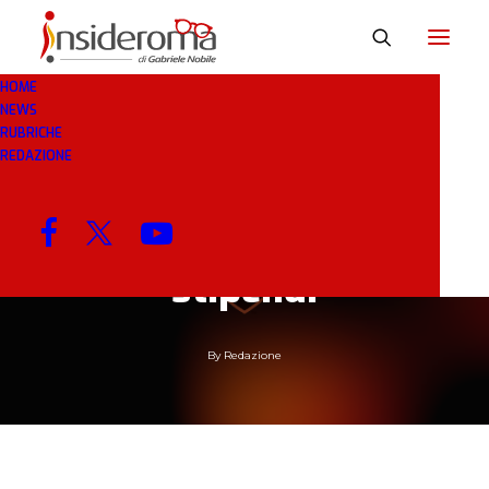
HOME
NEWS
RUBRICHE
7 APR 2020
IN
RASSEGNA STAMPA
2 MINUTI
REDAZIONE
Lega-calciatori,
scontro totale sugli
stipendi
By
Redazione