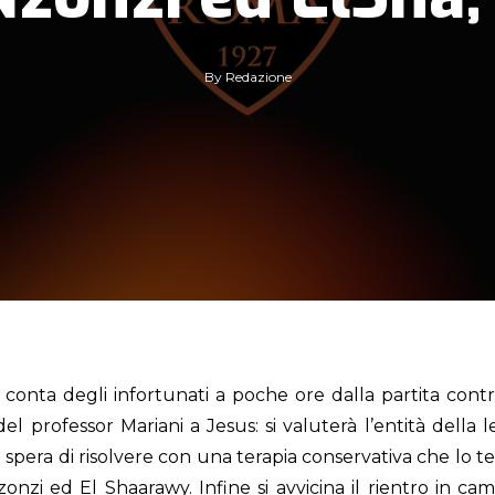
By
Redazione
nta degli infortunati a poche ore dalla partita contro 
a del professor Mariani a Jesus: si valuterà l’entità dell
 e spera di risolvere con una terapia conservativa che lo t
onzi ed El Shaarawy. Infine si avvicina il rientro in 