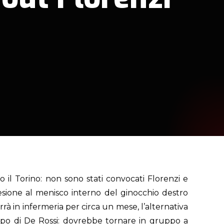
il Torino: non sono stati convocati Florenzi e
a lesione al menisco interno del ginocchio destro
errà in infermeria per circa un mese, l’alternativa
campo di De Rossi: dovrebbe tornare in gruppo a