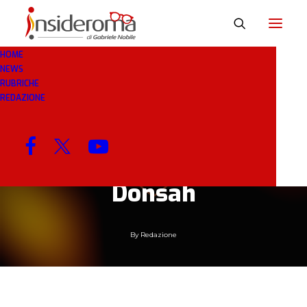
HOME
NEWS
4 GEN 2019
IN
RASSEGNA STAMPA
1 MINUTI
RUBRICHE
REDAZIONE
Roma, a Di Francesco
piace Bennacer.
Monchi pensa a
Donsah
By
Redazione