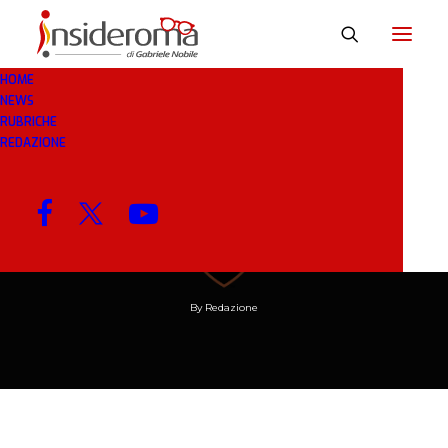
HOME
NEWS
RUBRICHE
REDAZIONE
8 MAG 2019
IN
RASSEGNA STAMPA
5 MINUTI
Roma, il progetto è
pieno di buche
By
Redazione