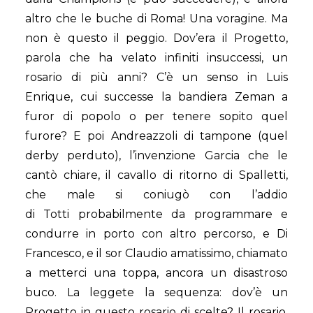
altro che le buche di Roma! Una voragine. Ma
non è questo il peggio. Dov’era il Progetto,
parola che ha velato infiniti insuccessi, un
rosario di più anni? C’è un senso in Luis
Enrique, cui successe la bandiera Zeman a
furor di popolo o per tenere sopito quel
furore? E poi Andreazzoli di tampone (quel
derby perduto), l’invenzione Garcia che le
cantò chiare, il cavallo di ritorno di Spalletti,
che male si coniugò con l’addio
di Totti probabilmente da programmare e
condurre in porto con altro percorso, e Di
Francesco, e il sor Claudio amatissimo, chiamato
a metterci una toppa, ancora un disastroso
buco. La leggete la sequenza: dov’è un
Progetto in questo rosario di scelte? Il rosario,