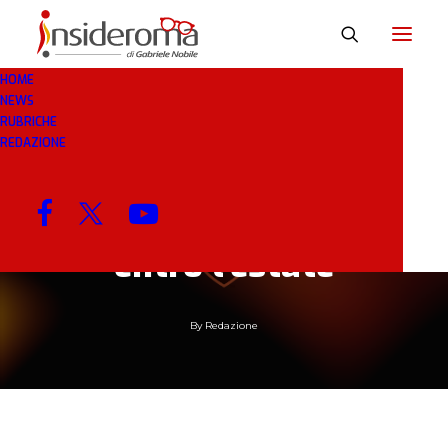
HOME
NEWS
RUBRICHE
8 GIU 2019
IN
RASSEGNA STAMPA
1 MINUTI
REDAZIONE
Stadio: il club ha
perso la pazienza. Ok
entro l’estate
By
Redazione