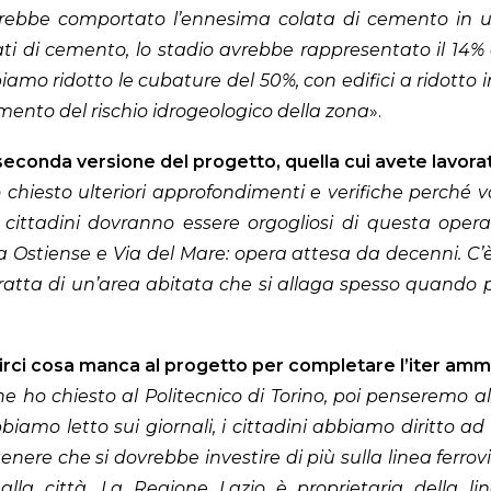
avrebbe comportato l’ennesima colata di cemento in un
i di cemento, lo stadio avrebbe rappresentato il 14% 
amo ridotto le cubature del 50%, con edifici a ridotto
ento del rischio idrogeologico della zona
».
econda versione del progetto, quella cui avete lavorato
 chiesto ulteriori approfondimenti e verifiche perché vo
 e cittadini dovranno essere orgogliosi di questa oper
 Ostiense e Via del Mare: opera attesa da decenni. C’è 
 tratta di un’area abitata che si allaga spesso quand
dirci cosa manca al progetto per completare l’iter ammin
che ho chiesto al Politecnico di Torino, poi penseremo 
iamo letto sui giornali, i cittadini abbiamo diritto a
enere che si dovrebbe investire di più sulla linea ferrovi
lla città. La Regione Lazio è proprietaria della li