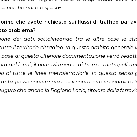
che non ha ancora speso
».
rino che avete richiesto sui flussi di traffico parlava
esto problema?
ione dei dati, sottolineando tra le altre cose la str
 il territorio cittadino. In questo ambito generale va c
la base di questa ulteriore documentazione verrà redatta
a del ferro”, il potenziamento di tram e metropolitane, 
di tutte le linee metroferroviarie. In questo senso
drante: posso confermare che il contributo economico 
i auguro che anche la Regione Lazio, titolare della ferrov