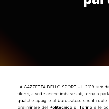
LA GAZZETTA DELLO SPORT – Il 2019 sarà dav
silenzi, a volte anche imbarazzati, torna a par
qualche appiglio al burocratese che il ruolo l
preliminare del
Politecnico di Torino
e le pol