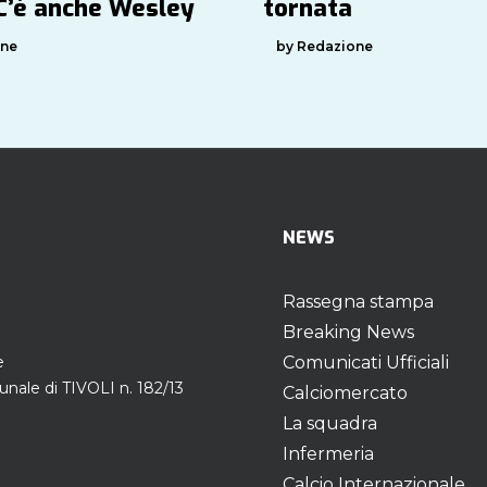
 C’è anche Wesley
tornata
one
by Redazione
NEWS
Rassegna stampa
Breaking News
e
Comunicati Ufficiali
unale di TIVOLI n. 182/13
Calciomercato
La squadra
Infermeria
Calcio Internazionale