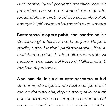
«
Ero contro “quel” progetto specifico, che 
prevedeva che, su un milione di metri quadrat
rendendolo innovativo ed eco-sostenibile. Abbi
energetici più avanzati al mondo e un superam
Basteranno le opere pubbliche inserite nella s
«
Secondo gli uffici sì. E me lo auguro. Ho però
stadio, tutto funzioni perfettamente. Tifosi
unificheremo due strade molto importanti, Via
messa in sicurezza del Fosso di Vallerano. Si
migliaia di persone
».
A sei anni dall’inizio di questo percorso, può 
«
In primis, sto aspettando l’esito del parere 
ma ho ritenuto che, dopo tutto quello che abb
questioni aperte: ad esempio, io continuo a rit
progetto sarebbe ancora più bello e utile a