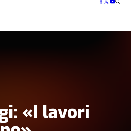
i: «I lavori
nno»