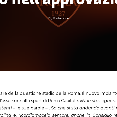
By
Redazione
e della questione stadio della Roma. Il nuovo impianto 
ll’assessore allo sport di Roma Capitale.
«Non sto seguend
etenti
– le sue parole – . S
o che si sta andando avanti p
lina e, ricordiamocelo sempre, anche in Consiglio reg