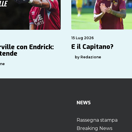
15 Lug 2026
E il Capitano?
ille con Endrick:
tende
by Redazione
one
NEWS
Rassegna stampa
Breaking News