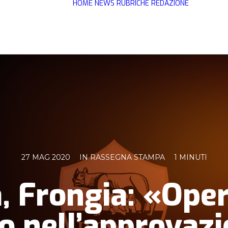
HOME
NEWS
RUBRICHE
REDAZIONE
27 MAG 2020
IN
RASSEGNA STAMPA
1 MINUTI
 Frongia: «Oper
o nell’approvaz