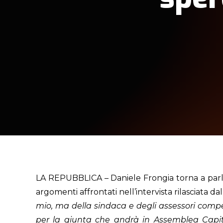
LA REPUBBLICA – Daniele Frongia torna a parlar
argomenti affrontati nell’intervista rilasciata da
mio, ma della sindaca e degli assessori comp
per la giunta che andrà in Assemblea Capito