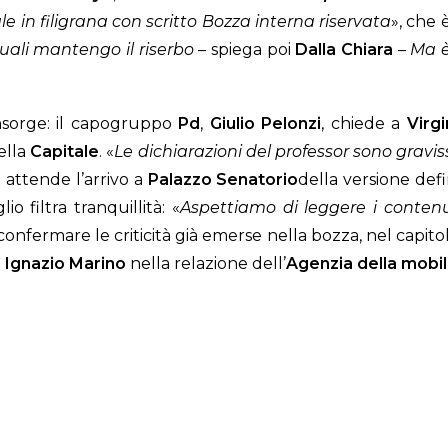
e in filigrana con scritto Bozza interna riservata
», che 
uali mantengo il riserbo
– spiega poi
Dalla Chiara
–
Ma è
insorge: il capogruppo
Pd
,
Giulio Pelonzi
, chiede a
Virg
della
Capitale
. «
Le dichiarazioni del professor sono grav
i attende l’arrivo a
Palazzo Senatorio
della versione defi
o filtra tranquillità: «
Aspettiamo di leggere i conten
ermare le criticità già emerse nella bozza, nel capitolo 
i
Ignazio Marino
nella relazione dell’
Agenzia della mobil