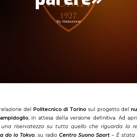
By
Redazione
relazione del
Politecnico di Torino
sul progetto del
nu
ampidoglio
, in attesa della versione definitiva. Ad apr
na riservatezza su tutto quello che riguarda la re
la do io Tokyo
, su radio
Centro Suono Sport
–
È stata