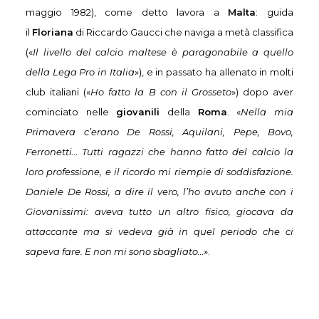
maggio 1982), come detto lavora a
Malta
: guida
il
Floriana
di Riccardo Gaucci che naviga a metà classifica
(«
Il livello del calcio maltese è paragonabile a quello
della Lega Pro in Italia
»), e in passato ha allenato in molti
club italiani («
Ho fatto la B con il Grosseto
») dopo aver
cominciato nelle
giovanili
della
Roma
. «
Nella mia
Primavera c’erano De Rossi, Aquilani, Pepe, Bovo,
Ferronetti… Tutti ragazzi che hanno fatto del calcio la
loro professione, e il ricordo mi riempie di soddisfazione.
Daniele De Rossi, a dire il vero, l’ho avuto anche con i
Giovanissimi: aveva tutto un altro fisico, giocava da
attaccante ma si vedeva già in quel periodo che ci
sapeva fare. E non mi sono sbagliato…»
.