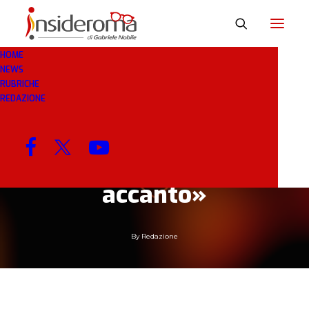
HOME
NEWS
21 GEN 2019
IN
RASSEGNA STAMPA
5 MINUTI
RUBRICHE
REDAZIONE
Ugolotti, il Nicolò di
40 anni fa: «I genitori
ora gli stiano
accanto»
By
Redazione