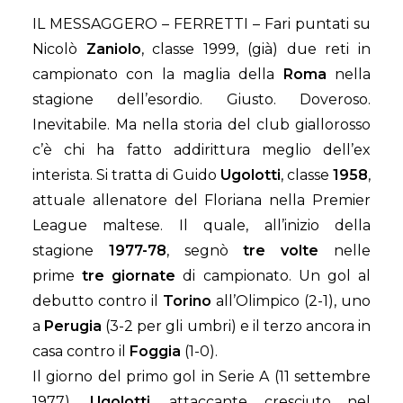
IL MESSAGGERO – FERRETTI – Fari puntati su
Nicolò
Zaniolo
, classe 1999, (già) due reti in
campionato con la maglia della
Roma
nella
stagione dell’esordio. Giusto. Doveroso.
Inevitabile. Ma nella storia del club giallorosso
c’è chi ha fatto addirittura meglio dell’ex
interista. Si tratta di Guido
Ugolotti
, classe
1958
,
attuale allenatore del Floriana nella Premier
League maltese. Il quale, all’inizio della
stagione
1977-78
, segnò
tre volte
nelle
prime
tre giornate
di campionato. Un gol al
debutto contro il
Torino
all’Olimpico (2-1), uno
a
Perugia
(3-2 per gli umbri) e il terzo ancora in
casa contro il
Foggia
(1-0).
Il giorno del primo gol in Serie A (11 settembre
1977),
Ugolotti
, attaccante cresciuto nel