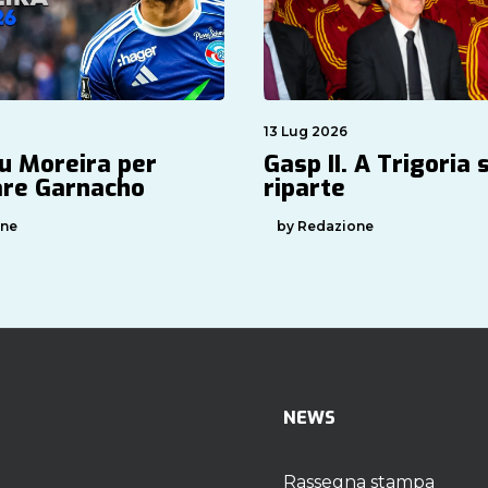
13 Lug 2026
su Moreira per
Gasp II. A Trigoria s
are Garnacho
riparte
one
by Redazione
NEWS
Rassegna stampa