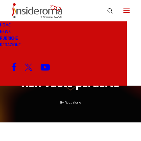
HOME
NEWS
RUBRICHE
21 GIU 2019
IN
RASSEGNA STAMPA
2 MINUTI
REDAZIONE
Zaniolo deve
ritrovarsi, la Roma
non vuole perderlo
By
Redazione