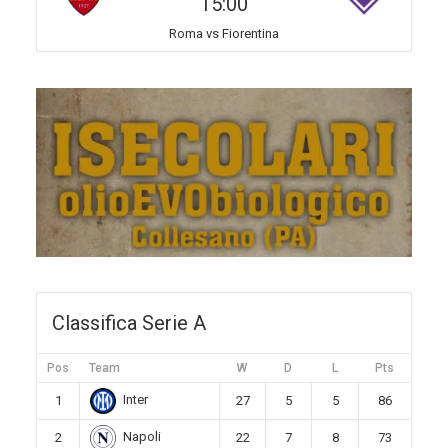
15:00
Roma vs Fiorentina
Classifica Serie A
Pos
Team
W
D
L
Pts
Inter
1
27
5
5
86
Napoli
2
22
7
8
73