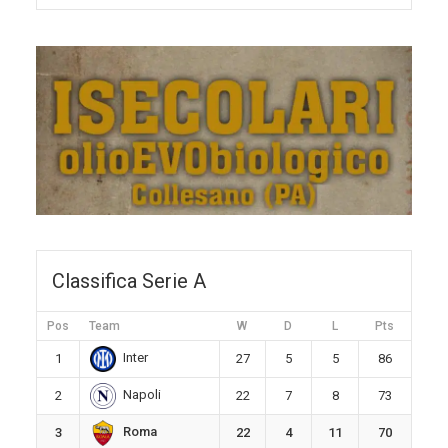
Classifica Serie A
Pos
Team
W
D
L
Pts
Inter
1
27
5
5
86
Napoli
2
22
7
8
73
Roma
3
22
4
11
70