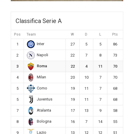
Classifica Serie A
Pos
Team
W
D
L
Pts
Inter
1
27
5
5
86
Napoli
2
22
7
8
73
Roma
3
22
4
11
70
Milan
4
20
10
7
70
Como
5
19
11
7
68
Juventus
5
19
11
7
68
Atalanta
7
17
13
9
58
Bologna
8
16
7
14
55
Lazio
9
13
12
12
51