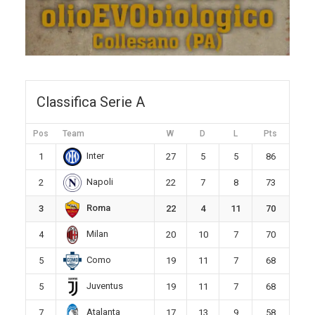
Classifica Serie A
Pos
Team
W
D
L
Pts
Inter
1
27
5
5
86
Napoli
2
22
7
8
73
Roma
3
22
4
11
70
Milan
4
20
10
7
70
Como
5
19
11
7
68
Juventus
5
19
11
7
68
Atalanta
7
17
13
9
58