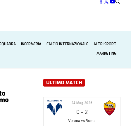
 SQUADRA
INFERMERIA
CALCIO INTERNAZIONALE
ALTRI SPORT
MARKETING
ULTIMO MATCH
to
imo
24 Mag 2026
0
-
2
Verona vs Roma