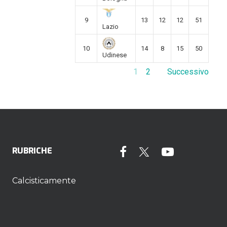
9
13
12
12
51
Lazio
10
14
8
15
50
Udinese
1
2
Successivo
RUBRICHE
Calcisticamente