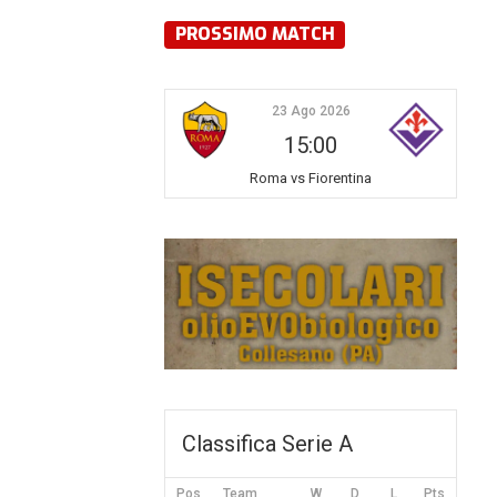
PROSSIMO MATCH
23 Ago 2026
15:00
Roma vs Fiorentina
Classifica Serie A
Pos
Team
W
D
L
Pts