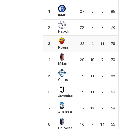
1
27
5
5
86
Inter
2
22
7
8
73
Napoli
3
22
4
11
70
Roma
4
20
10
7
70
Milan
5
19
11
7
68
Como
5
19
11
7
68
Juventus
7
17
13
9
58
Atalanta
8
16
7
14
55
Bologna