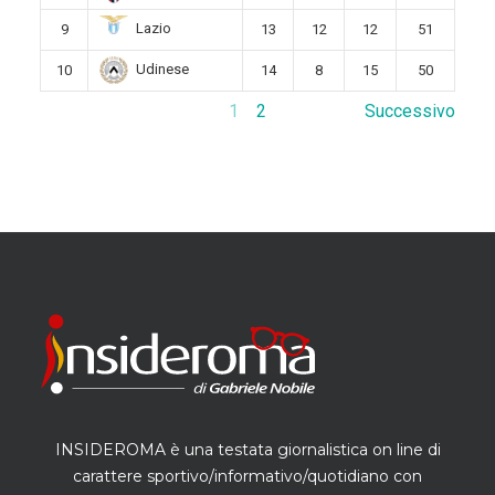
Lazio
9
13
12
12
51
Udinese
10
14
8
15
50
1
2
Successivo
INSIDEROMA è una testata giornalistica on line di
carattere sportivo/informativo/quotidiano con