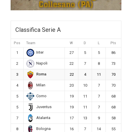
Classifica Serie A
Pos
Team
W
D
L
Pts
Inter
1
27
5
5
86
Napoli
2
22
7
8
73
Roma
3
22
4
11
70
Milan
4
20
10
7
70
Como
5
19
11
7
68
Juventus
5
19
11
7
68
Atalanta
7
17
13
9
58
Bologna
8
16
7
14
55