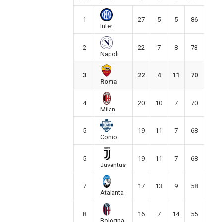
1
27
5
5
86
Inter
2
22
7
8
73
Napoli
3
22
4
11
70
Roma
4
20
10
7
70
Milan
5
19
11
7
68
Como
5
19
11
7
68
Juventus
7
17
13
9
58
Atalanta
8
16
7
14
55
Bologna