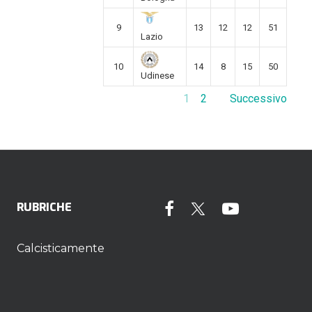
9
13
12
12
51
Lazio
10
14
8
15
50
Udinese
1
2
Successivo
RUBRICHE
Calcisticamente