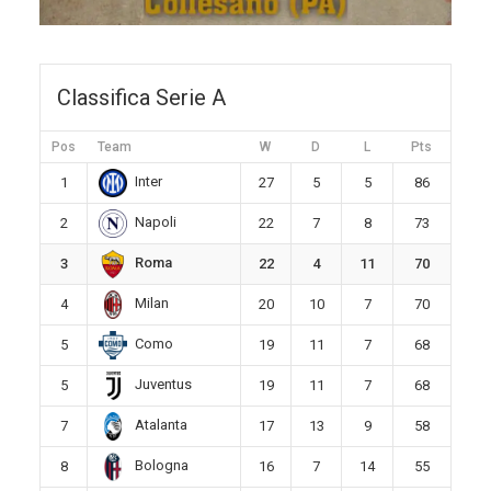
Classifica Serie A
Pos
Team
W
D
L
Pts
Inter
1
27
5
5
86
Napoli
2
22
7
8
73
Roma
3
22
4
11
70
Milan
4
20
10
7
70
Como
5
19
11
7
68
Juventus
5
19
11
7
68
Atalanta
7
17
13
9
58
Bologna
8
16
7
14
55